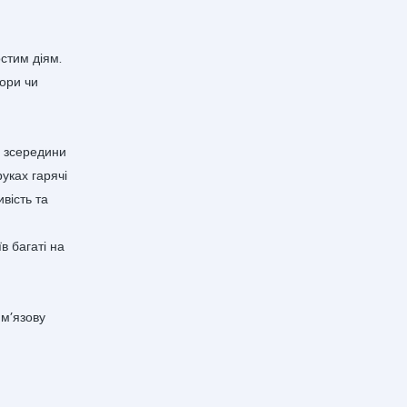
стим діям.
ори чи
у зсередини
уках гарячі
ивість та
в багаті на
 м’язову