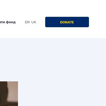
ати фонд
EN
UK
DONATE