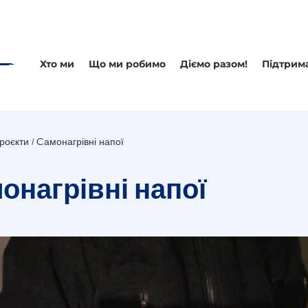
Хто ми
Що ми робимо
Діємо разом!
Підтрим
роєкти
Cамонагрівні напої
онагрівні напої