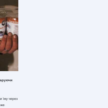
даруючи
и їжу через
оже