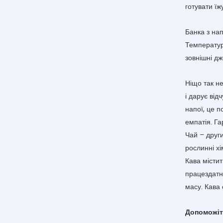
готувати їжу
Банка з нап
Температур
зовнішні дж
Ніщо так не
і дарує від
напої, це п
емпатія. Га
Чай – други
рослинні хі
Кава містит
працездатн
масу. Кава
Допоможіт