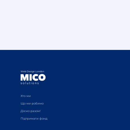
Web Design London
Хто ми
Що ми робимо
Діємо разом!
Підтримати фонд