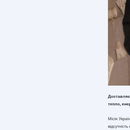
Доставляєм
тепло, ене
Місія Украї
відсутність