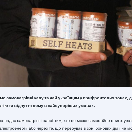
о самонагрівні каву та чай українцям у прифронтових зонах, 
ргію та відчуття дому в найсуворіших умовах.
на надає самонагрівні напої тим, хто не може самостійно приготуват
 електроенергії або через те, що перебуває в зоні бойових дій і не м