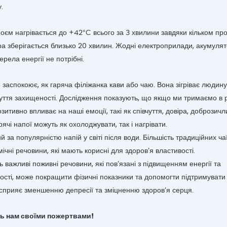
.
оєм нагрівається до +42°C всього за 3 хвилини завдяки кільком про
а зберігається близько 20 хвилин. Жодні електроприлади, акумулят
ерела енергії не потрібні.
 заспокоює, як гаряча філіжанка кави або чаю. Вона зігріває людин
чуття захищеності. Дослідження показують, що якщо ми тримаємо в р
озитивно впливає на наші емоції, такі як співчуття, довіра, доброзичл
рячі напої можуть як охолоджувати, так і нагрівати.
й за популярністю напій у світі після води. Більшість традиційних чаї
мічні речовини, які мають корисні для здоров’я властивості.
ь важливі поживні речовини, які пов’язані з підвищенням енергії та
ості, може покращити фізичні показники та допомогти підтримувати
 сприяє зменшенню депресії та зміцненню здоров’я серця.
ь нам своїми пожертвами!