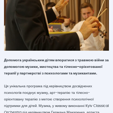
Допомога українським дітям впоратися з травмою війни за
допомогою музики, мистецтва та тілесно-орієнтованої
терапії у партнерстві з психологами та музикантами.
Ця унікальна програма під керівництвом досвідчених
психологів поєднує музику, арт-терапію та тілесно-
орієнтовану терапію з метою створення психологічної
підтримки для дітей. Музика, у живому виконанні Kyiv Classical
Orchestra під керівництвом Германа Макаренка, артиста