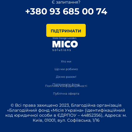
Є запитання?
+380 93 685 00 74
ПІДТРИМАТИ
Web Design London
Хто ми
Що ми робимо
Діємо разом!
Підтримати фонд
Політика конфіденційності
Публічна оферта
© Всі права захищено 2023, Благодійна організація
«Благодійний фонд «Місія Україна» (ідентифікаційний
код юридичної особи в ЄДРПОУ – 44852356), Адреса: м.
Київ, 01001, вул. Софіївська, 1/16