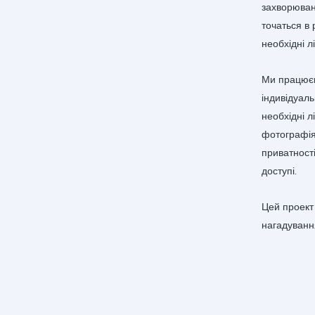
захворюванн
точаться в 
необхідні лі
Ми працюєм
індивідуаль
необхідні л
фотографіям
приватност
доступі.
Цей проект
нагадуванн