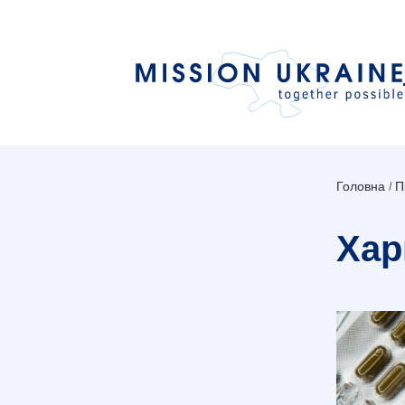
Головна
П
Хар