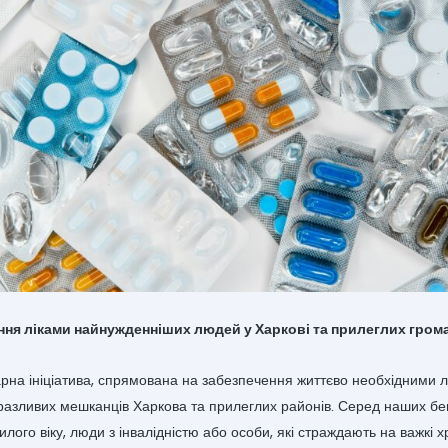
ння ліками найнужденніших людей у Харкові та прилеглих гром
арна ініціатива, спрямована на забезпечення життєво необхідними 
разливих мешканців Харкова та прилеглих районів. Серед наших бе
лого віку, люди з інвалідністю або особи, які страждають на важкі х