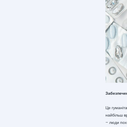
Забезпече
Це гуманіт
найбільш в
– люди похи