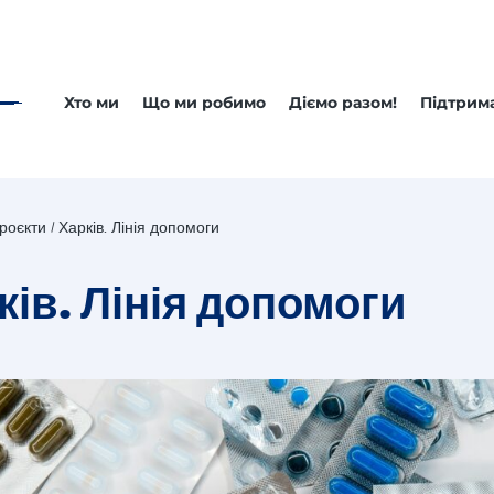
Хто ми
Що ми робимо
Діємо разом!
Підтрим
роєкти
Харків. Лінія допомоги
ків. Лінія допомоги