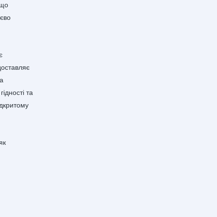
 що
тєво
є
 доставляє
та
гідності та
ідкритому
як