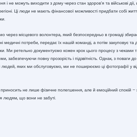
я і не можуть виходити з дому через стан здоров’я та військові дії,
регіоні. Ці люди не мають фінансової можливості придбати собі жит
ки.
о через місцевого волонтера, який безпосередньо в громаді збира
ні медичні потреби, передає їх нашій команді, а потім закуповує та
іки. Ми ретельно документуємо кожен крок цього процесу з чеками 
и, забезпечуючи повну прозорість і підзвітність. Однак, з поваги до 
і людей, яких ми обслуговуємо, ми не поширюємо ці фотографії у в
 приносить не лише фізичне полегшення, але й емоційний спокій – 
я людям, що вони не забуті.