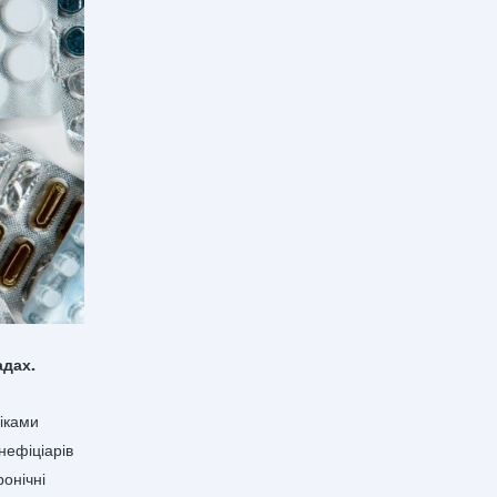
адах.
ліками
нефіціарів
ронічні