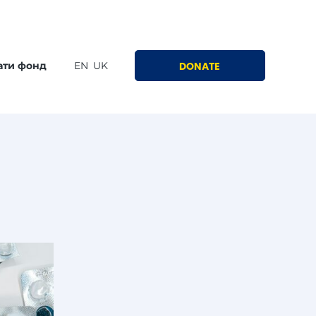
ати фонд
EN
UK
DONATE