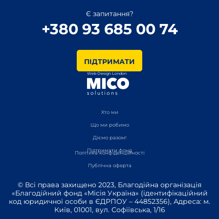
Є запитання?
+380 93 685 00 74
ПІДТРИМАТИ
Web Design London
Хто ми
Що ми робимо
Діємо разом!
Підтримати фонд
Політика конфіденційності
Публічна оферта
© Всі права захищено 2023, Благодійна організація
«Благодійний фонд «Місія Україна» (ідентифікаційний
код юридичної особи в ЄДРПОУ – 44852356), Адреса: м.
Київ, 01001, вул. Софіївська, 1/16