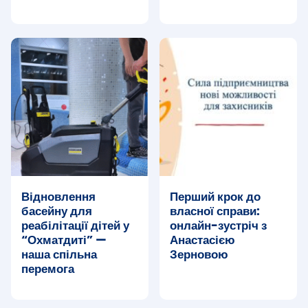
Відновлення
Перший крок до
басейну для
власної справи:
реабілітації дітей у
онлайн-зустріч з
“Охматдиті” —
Анастасією
наша спільна
Зерновою
перемога