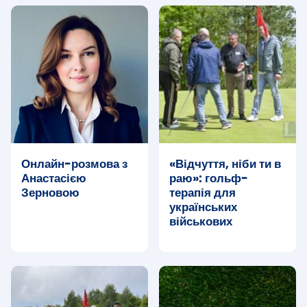
Онлайн-розмова з
«Відчуття, ніби ти в
Анастасією
раю»: гольф-
Зерновою
терапія для
українських
військових